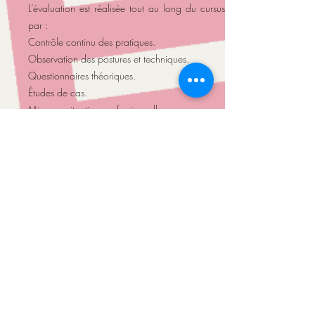
L’évaluation est réalisée tout au long du cursus
par :
Contrôle continu des pratiques.
Observation des postures et techniques.
Questionnaires théoriques.
Études de cas.
Mises en situation professionnelles.
Simulation d’examen FFST.
Modalités d’accès
Entretien ou échange préalable ;
Validation du règlement intérieur et du contrat
de formation.