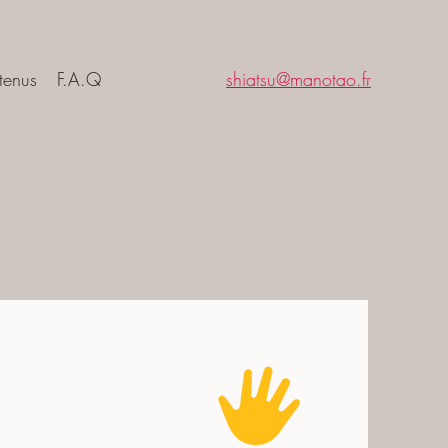
tenus
F.A.Q
shiatsu@manotao.fr